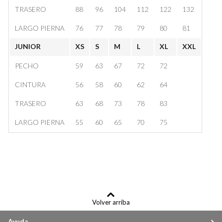
TRASERO
88
96
104
112
122
132
LARGO PIERNA
76
77
78
79
80
81
JUNIOR
XS
S
M
L
XL
XXL
PECHO
59
63
67
72
72
CINTURA
56
58
60
62
64
TRASERO
63
68
73
78
83
LARGO PIERNA
55
60
65
70
75
Volver arriba
Ayuda