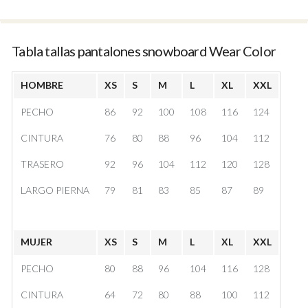
Tabla tallas pantalones snowboard Wear Color
HOMBRE
XS
S
M
L
XL
XXL
PECHO
86
92
100
108
116
124
CINTURA
76
80
88
96
104
112
TRASERO
92
96
104
112
120
128
LARGO PIERNA
79
81
83
85
87
89
MUJER
XS
S
M
L
XL
XXL
PECHO
80
88
96
104
116
128
CINTURA
64
72
80
88
100
112