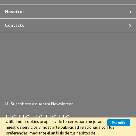
Nosotros
Contacto
Suscríbete a nuestra Newsletter
Connect
Connect
Connect
Connect
Connect
Utilizamos cookies propias y de terceros para mejorar
Permitir
with
with
with
with
with
nuestros servicios y mostrarte publicidad relacionada con tus
preferencias, mediante el análisis de tus hábitos de