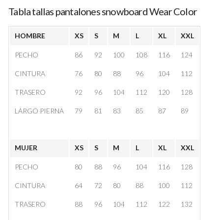
Tabla tallas pantalones snowboard Wear Color
HOMBRE
XS
S
M
L
XL
XXL
PECHO
86
92
100
108
116
124
CINTURA
76
80
88
96
104
112
TRASERO
92
96
104
112
120
128
LARGO PIERNA
79
81
83
85
87
89
MUJER
XS
S
M
L
XL
XXL
PECHO
80
88
96
104
116
128
CINTURA
64
72
80
88
100
112
TRASERO
88
96
104
112
122
132