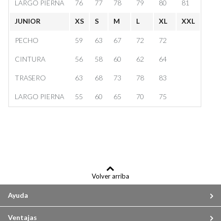
LARGO PIERNA
76
77
78
79
80
81
JUNIOR
XS
S
M
L
XL
XXL
PECHO
59
63
67
72
72
CINTURA
56
58
60
62
64
TRASERO
63
68
73
78
83
LARGO PIERNA
55
60
65
70
75
Volver arriba
Ayuda
Ventajas