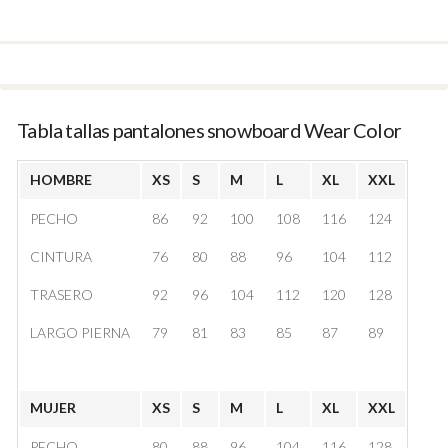
Tabla tallas pantalones snowboard Wear Color
HOMBRE
XS
S
M
L
XL
XXL
PECHO
86
92
100
108
116
124
CINTURA
76
80
88
96
104
112
TRASERO
92
96
104
112
120
128
LARGO PIERNA
79
81
83
85
87
89
MUJER
XS
S
M
L
XL
XXL
PECHO
80
88
96
104
116
128