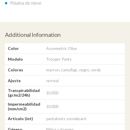
Polaina de nieve
Additional Information
Color
Asymmetric Olive
Modelo
Trooper Pants
Colores
marron, camuflaje, negro, verde
Ajuste
normal
Transpirabilidad
10.000
(gr/m2/24h)
Impermeabilidad
10.000
(mm/cm2)
Artículo (int)
pantalones snowboard
Género
Niños y jóvenes