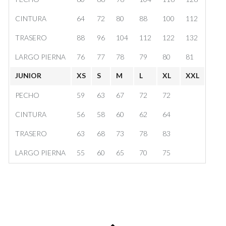
CINTURA
64
72
80
88
100
112
TRASERO
88
96
104
112
122
132
LARGO PIERNA
76
77
78
79
80
81
JUNIOR
XS
S
M
L
XL
XXL
PECHO
59
63
67
72
72
CINTURA
56
58
60
62
64
TRASERO
63
68
73
78
83
LARGO PIERNA
55
60
65
70
75